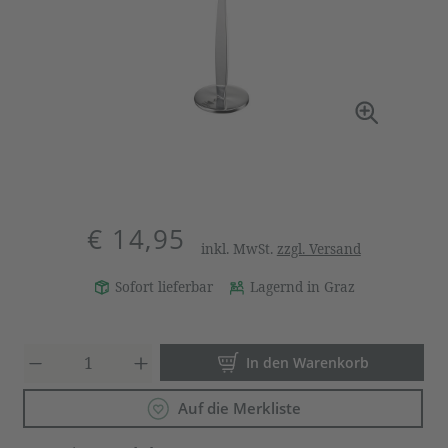
€ 14,95
inkl. MwSt.
zzgl. Versand
Sofort lieferbar
Lagernd in Graz
Produkt Anzahl: Gib den gewün
In den Warenkorb
Auf die Merkliste