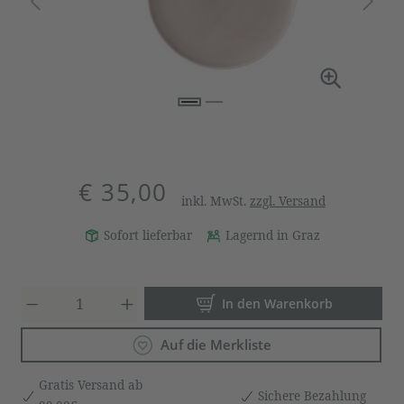
€ 35,00
inkl. MwSt.
zzgl. Versand
Sofort lieferbar
Lagernd in Graz
Produkt Anzahl: Gib den gewün
In den Warenkorb
Auf die Merkliste
Gratis Versand ab
Sichere Bezahlung