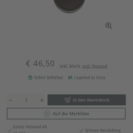
€ 46,50
inkl. MwSt.
zzgl. Versand
Sofort lieferbar
Lagernd in Graz
Produkt Anzahl: Gib den gewün
In den Warenkorb
Auf die Merkliste
Gratis Versand ab
Sichere Bezahlung