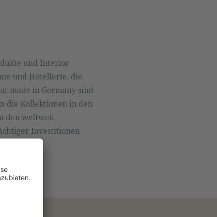
dukte und Interior
ie und Hotellerie, die
gut made in Germany sind
n die Kollektionen in den
u den weltweit
chtiger Investitionen