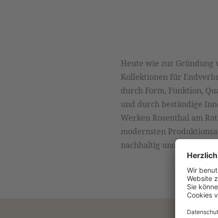
Heute wie zur Gründung v
Kollektionen für Endverbr
durch Form, Funktion, Qu
und durch beständige Inno
Werken Rosenthal am Roth
modernsten Produktionsan
nachhaltig und ressourc