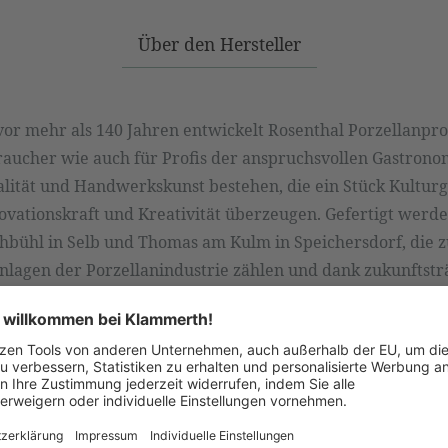
Über den Hersteller
or mehr als 140 Jahren entwickelt Rosenthal Porzellanpro
aucher wie auch für Profis der anspruchsvollen Gastronom
alität und Handwerkskunst bestehen, die ein Stück Kultur
vationskraft und Kreativität überzeugen. Gefertigt werde
bühl in Selb und Thomas am Kulm in Speichersdorf, die z
lagen der Porzellanindustrie zählen und dank zukunftsträ
enschonend produzieren.