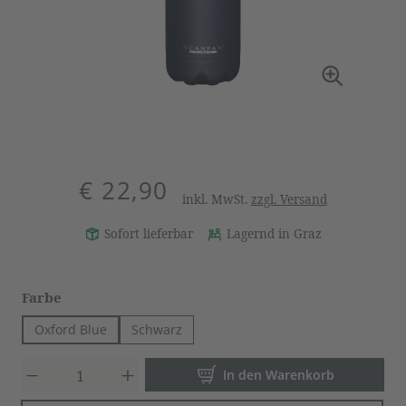
€ 22,90
inkl. MwSt.
zzgl. Versand
Sofort lieferbar
Lagernd in Graz
auswählen
Farbe
Oxford Blue
Schwarz
Produkt Anzahl: Gib den gewün
In den Warenkorb