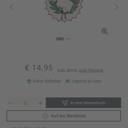
€ 14,95
inkl. MwSt.
zzgl. Versand
Sofort lieferbar
Lagernd in Graz
Produkt Anzahl: Gib den gewün
In den Warenkorb
Auf die Merkliste