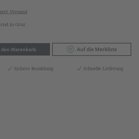
zzgl. Versand
rnd in Graz
Anzahl: Gib den gewünschten Wert ein o
Auf die Merkliste
n den Warenkorb
Sichere Bezahlung
Schnelle Lieferung