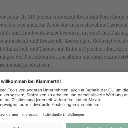
or mehr als 140 Jahren entwickelt Rosenthal Porzellanpro
aucher wie auch für Profis der anspruchsvollen Gastronom
alität und Handwerkskunst bestehen, die ein Stück Kultur
vationskraft und Kreativität überzeugen. Gefertigt werde
bühl in Selb und Thomas am Kulm in Speichersdorf, die z
lagen der Porzellanindustrie zählen und dank zukunftsträ
enschonend produzieren.
 anfragen oder direkt bei uns im Geschäft bestellen.