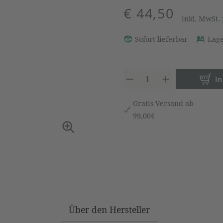
€ 44,50
inkl. MwSt.
Sofort lieferbar
Lage
Produkt 
I
Gratis Versand ab
99,00€
Über den Hersteller