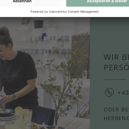
WIR B
PERS
+43
ODER BE
HERRENG