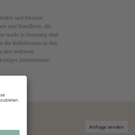
dukte und Interior
ie und Hotellerie, die
gut made in Germany sind
n die Kollektionen in den
u den weltweit
chtiger Investitionen
Anfrage senden