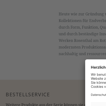
Heute wie zur Gründung v
Kollektionen für Endverbr
durch Form, Funktion, Qu
und durch beständige Inno
Werken Rosenthal am Roth
modernsten Produktionsan
nachhaltig und ressourc
BESTELLSERVICE
Weitere Produkte aus der Serie können sie gerne online