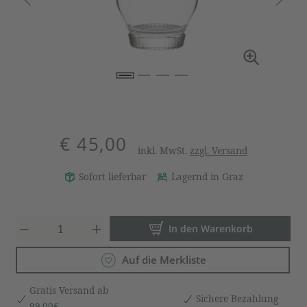
€ 45,00
inkl. MwSt.
zzgl. Versand
Sofort lieferbar
Lagernd in Graz
Produkt Anzahl: Gib den gewün
In den Warenkorb
Auf die Merkliste
Gratis Versand ab
Sichere Bezahlung
99,00€