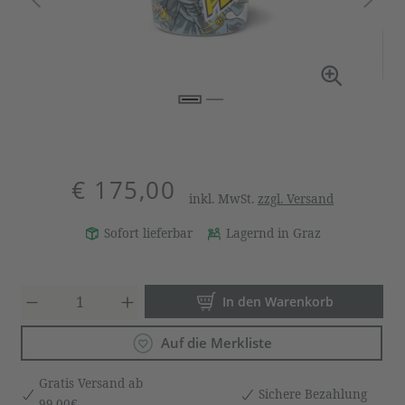
€ 175,00
inkl. MwSt.
zzgl. Versand
Sofort lieferbar
Lagernd in Graz
Produkt Anzahl: Gib den gewün
In den Warenkorb
Auf die Merkliste
Gratis Versand ab
Sichere Bezahlung
99,00€