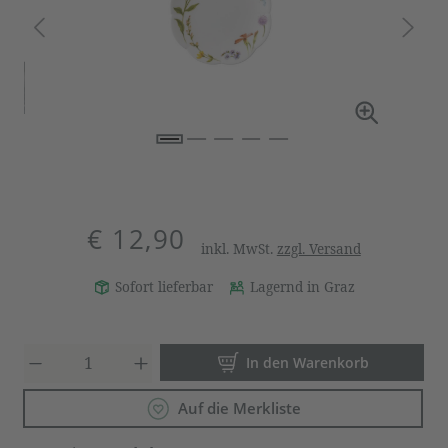
€ 12,90
inkl. MwSt.
zzgl. Versand
Sofort lieferbar
Lagernd in Graz
Produkt Anzahl: Gib den gewün
In den Warenkorb
Auf die Merkliste