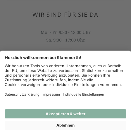
WIR SIND FÜR SIE DA
Mo. - Fr. 9:30 - 18:00 Uhr
Sa. 9:30 - 17:00 Uhr
OFFICE@KLAMMERTH.AT
+43 316 825 618 0
(c) 2026 - J.K. Klammerth, Josef Hahns Erben KG