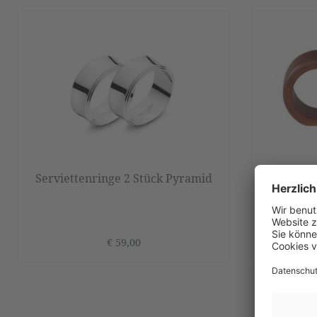
Serviettenringe 2 Stück Pyramid
Serviett
€ 59,00