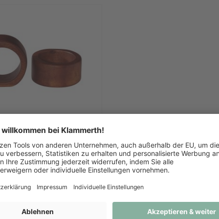
enringe zweiteiliges Set
Akazie
€ 15,90
1
2
Seite
Seite