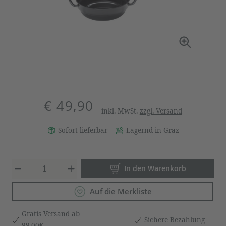
€ 49,90
inkl. MwSt.
zzgl. Versand
Sofort lieferbar
Lagernd in Graz
Produkt Anzahl: Gib den gewün
In den Warenkorb
Auf die Merkliste
Gratis Versand ab
Sichere Bezahlung
99,00€