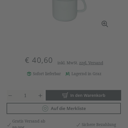
€ 40,60
inkl. MwSt.
zzgl. Versand
Sofort lieferbar
Lagernd in Graz
Produkt Anzahl: Gib den gewün
In den Warenkorb
Auf die Merkliste
Gratis Versand ab
Sichere Bezahlung
99,00€