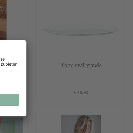
erze
Platte oval grande
fügbar
€ 49,90