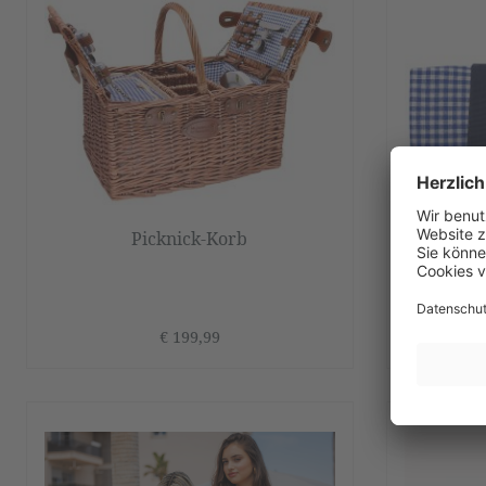
Picknick-Korb
Pic
Mehre
€ 199,99