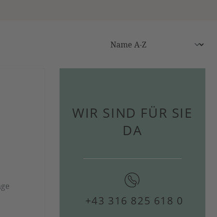
WIR SIND FÜR SIE
DA
nge
+43 316 825 618 0