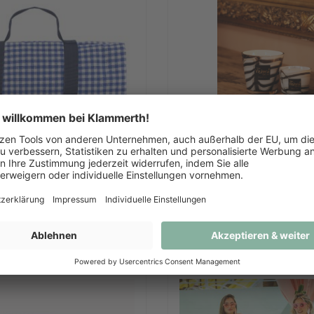
knickdecke - Vichy
Pierre Black Duftk
re Varianten verfügbar
Mehrere Varianten ver
Ab
€ 39,99
Ab
€ 49,95