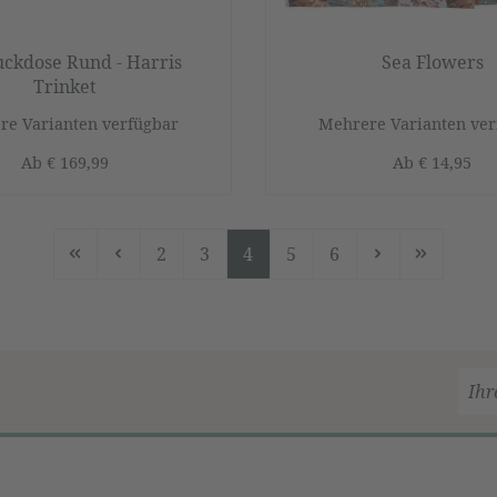
ckdose Rund - Harris
Sea Flowers
Trinket
re Varianten verfügbar
Mehrere Varianten ver
Ab
€ 169,99
Ab
€ 14,95
2
3
4
5
6
Seite
Seite
Seite
Seite
Seite